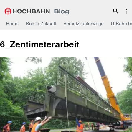
Zum
Inhalt
Home
Bus in Zukunft
Vernetzt unterwegs
U-Bahn h
6_Zentimeterarbeit