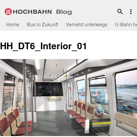
Zum
Inhalt
Home
Bus in Zukunft
Vernetzt unterwegs
U-Bahn h
HH_DT6_Interior_01