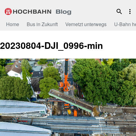
Zum
Inhalt
Home
Bus in Zukunft
Vernetzt unterwegs
U-Bahn h
20230804-DJI_0996-min