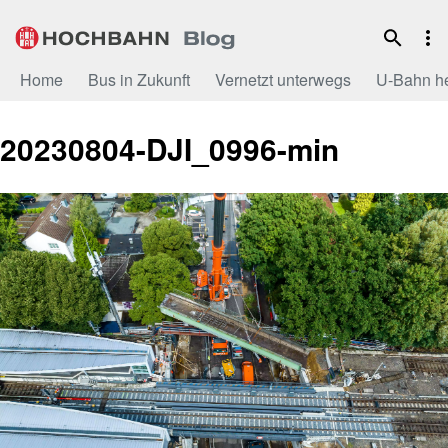
Zum
Inhalt
Home
Bus in Zukunft
Vernetzt unterwegs
U-Bahn h
20230804-DJI_0996-min