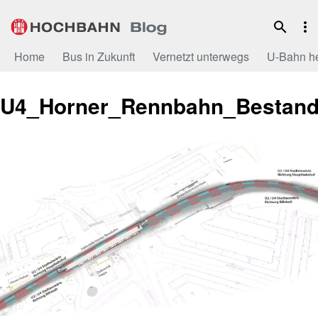
Zum
Inhalt
Home
Bus in Zukunft
Vernetzt unterwegs
U-Bahn h
U4_Horner_Rennbahn_Bestan