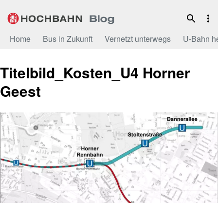
Zum
Inhalt
Home
Bus in Zukunft
Vernetzt unterwegs
U-Bahn h
Titelbild_Kosten_U4 Horner
Geest