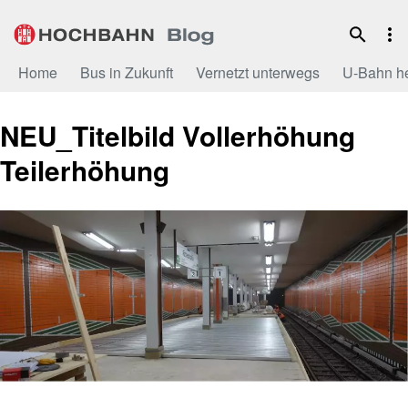
Zum
Inhalt
Home
Bus in Zukunft
Vernetzt unterwegs
U-Bahn h
NEU_Titelbild Vollerhöhung
Teilerhöhung