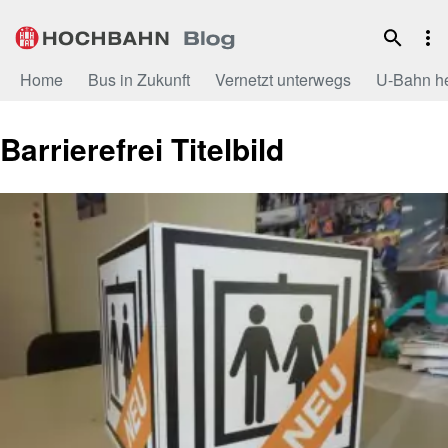
Zum
Inhalt
Home
Bus in Zukunft
Vernetzt unterwegs
U-Bahn h
Barrierefrei Titelbild