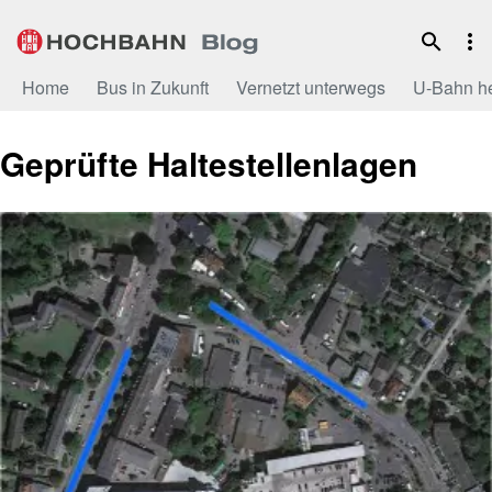
Zum
Inhalt
Home
Bus in Zukunft
Vernetzt unterwegs
U-Bahn h
Geprüfte Haltestellenlagen