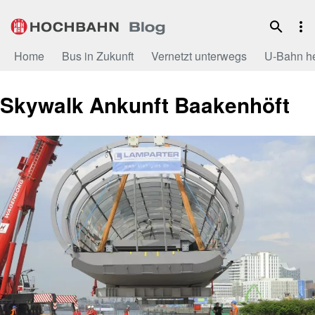
Zum
Inhalt
Home
Bus in Zukunft
Vernetzt unterwegs
U-Bahn h
Skywalk Ankunft Baakenhöft