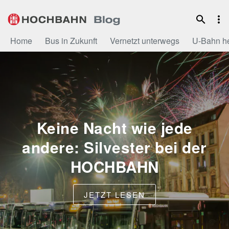
Zum
Inhalt
Home
Bus in Zukunft
Vernetzt unterwegs
U-Bahn h
Keine Nacht wie jede
andere: Silvester bei der
HOCHBAHN
JETZT LESEN