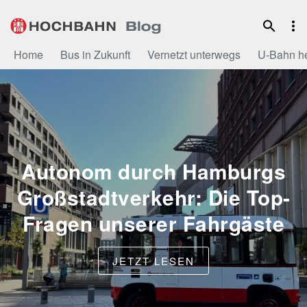
Zum
Inhalt
Home
Bus in Zukunft
Vernetzt unterwegs
U-Bahn h
Autonom durch Hamburgs
Großstadtverkehr: Die Top-
Fragen unserer Fahrgäste
JETZT LESEN