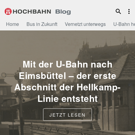
Zum
Inhalt
Home
Bus in Zukunft
Vernetzt unterwegs
U-Bahn h
Mit der U-Bahn nach
Eimsbüttel – der erste
Abschnitt der Hellkamp-
Linie entsteht
JETZT LESEN