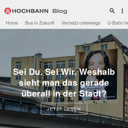
Zum
Inhalt
Home
Bus in Zukunft
Vernetzt unterwegs
U-Bahn h
Sei Du. Sei Wir. Weshalb
sieht man das gerade
überall in der Stadt?
JETZT LESEN