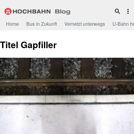
Zum
Inhalt
Home
Bus in Zukunft
Vernetzt unterwegs
U-Bahn h
Titel Gapfiller