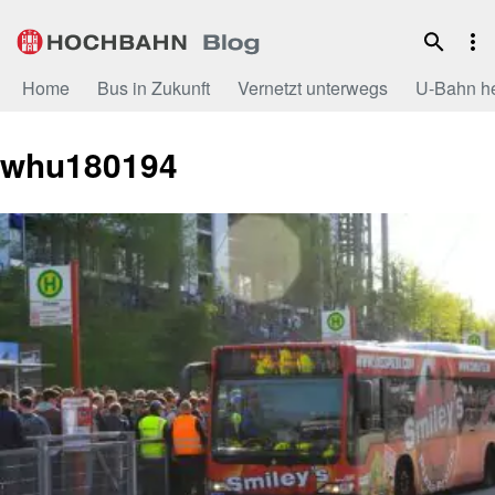
Zum
Inhalt
Home
Bus in Zukunft
Vernetzt unterwegs
U-Bahn h
whu180194