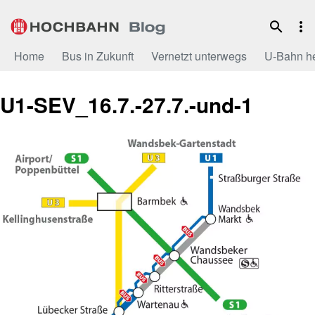
Zum
Inhalt
Home
Bus in Zukunft
Vernetzt unterwegs
U-Bahn h
U1-SEV_16.7.-27.7.-und-1