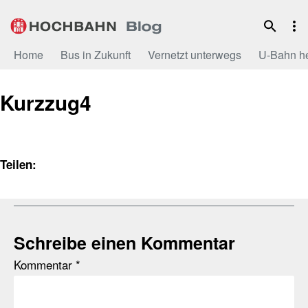
Zum
Inhalt
Home
Bus in Zukunft
Vernetzt unterwegs
U-Bahn h
Kurzzug4
Teilen:
Schreibe einen Kommentar
Kommentar
*