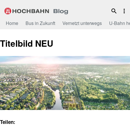
Zum
Inhalt
Home
Bus in Zukunft
Vernetzt unterwegs
U-Bahn h
Titelbild NEU
Teilen: