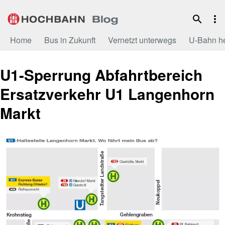
Zum
Inhalt
Home
Bus in Zukunft
Vernetzt unterwegs
U-Bahn h
U1-Sperrung Abfahrtbereich
Ersatzverkehr U1 Langenhorn
Markt