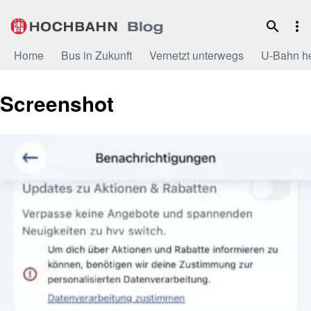
Zum
Inhalt
Home
Bus in Zukunft
Vernetzt unterwegs
U-Bahn h
Screenshot