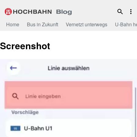
Zum
Inhalt
Home
Bus in Zukunft
Vernetzt unterwegs
U-Bahn h
Screenshot