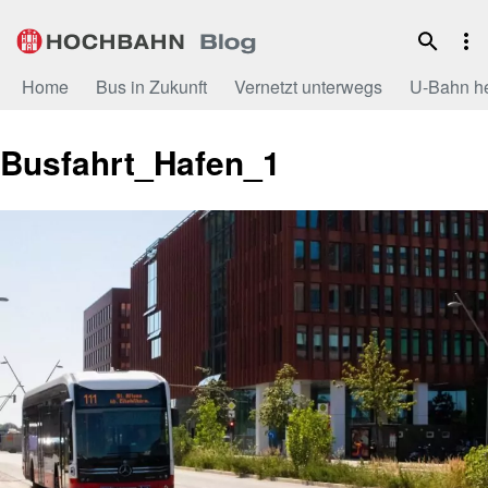
Zum
Inhalt
Home
Bus in Zukunft
Vernetzt unterwegs
U-Bahn h
Busfahrt_Hafen_1