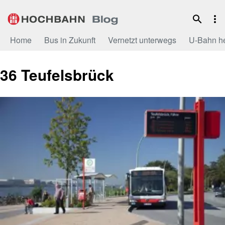
Zum
Inhalt
Home
Bus in Zukunft
Vernetzt unterwegs
U-Bahn h
36 Teufelsbrück