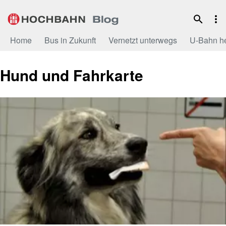
Zum
Inhalt
Home
Bus in Zukunft
Vernetzt unterwegs
U-Bahn h
Hund und Fahrkarte