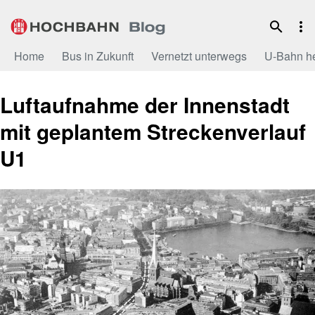
Zum
Inhalt
Home
Bus in Zukunft
Vernetzt unterwegs
U-Bahn h
Luftaufnahme der Innenstadt
mit geplantem Streckenverlauf
U1