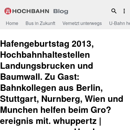
Zum
Inhalt
Home
Bus in Zukunft
Vernetzt unterwegs
U-Bahn h
Hafengeburtstag 2013,
Hochbahnhaltestellen
Landungsbrucken und
Baumwall. Zu Gast:
Bahnkollegen aus Berlin,
Stuttgart, Nurnberg, Wien und
Munchen helfen beim Gro?
ereignis mit. whuppertz |