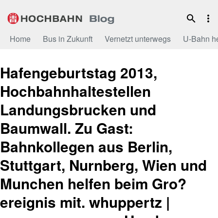
Zum
Inhalt
Home
Bus in Zukunft
Vernetzt unterwegs
U-Bahn h
Hafengeburtstag 2013,
Hochbahnhaltestellen
Landungsbrucken und
Baumwall. Zu Gast:
Bahnkollegen aus Berlin,
Stuttgart, Nurnberg, Wien und
Munchen helfen beim Gro?
ereignis mit. whuppertz |