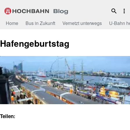
Zum
Inhalt
Home
Bus in Zukunft
Vernetzt unterwegs
U-Bahn h
Hafengeburtstag
Teilen: