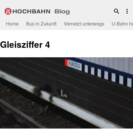
Zum
Inhalt
Home
Bus in Zukunft
Vernetzt unterwegs
U-Bahn h
Gleisziffer 4