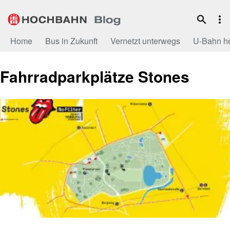
Zum
Inhalt
Home
Bus in Zukunft
Vernetzt unterwegs
U-Bahn h
Fahrradparkplätze Stones