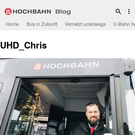
Zum
Inhalt
Home
Bus in Zukunft
Vernetzt unterwegs
U-Bahn h
UHD_Chris