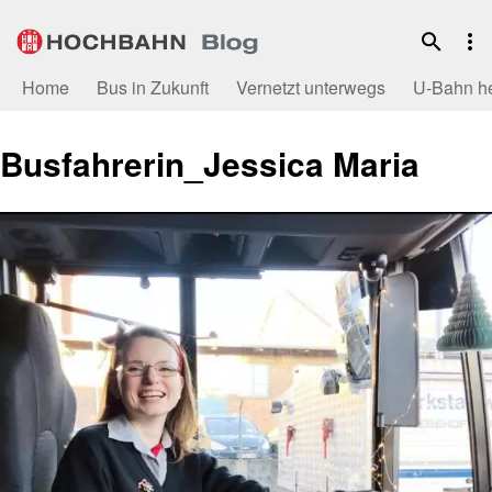
Zum
Inhalt
Home
Bus in Zukunft
Vernetzt unterwegs
U-Bahn h
Busfahrerin_Jessica Maria