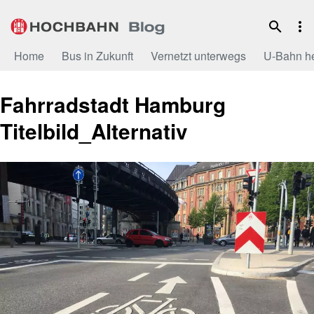
Zum
Inhalt
Home
Bus in Zukunft
Vernetzt unterwegs
U-Bahn h
Fahrradstadt Hamburg
Titelbild_Alternativ