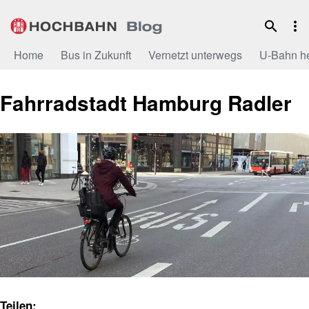
Zum
Inhalt
Home
Bus in Zukunft
Vernetzt unterwegs
U-Bahn h
Fahrradstadt Hamburg Radler
Teilen: