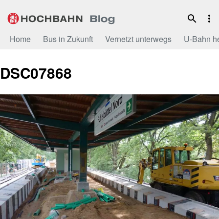
Zum
Inhalt
Home
Bus in Zukunft
Vernetzt unterwegs
U-Bahn h
DSC07868