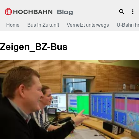
Zum
Inhalt
Home
Bus in Zukunft
Vernetzt unterwegs
U-Bahn h
Zeigen_BZ-Bus