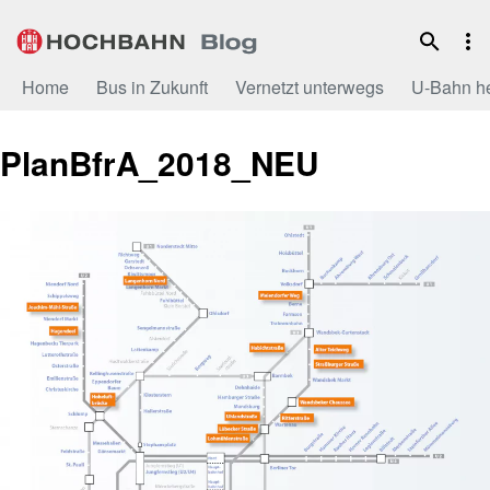
Zum
Inhalt
Home
Bus in Zukunft
Vernetzt unterwegs
U-Bahn h
PlanBfrA_2018_NEU