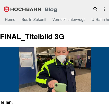
Zum
Inhalt
Home
Bus in Zukunft
Vernetzt unterwegs
U-Bahn h
FINAL_Titelbild 3G
Teilen: