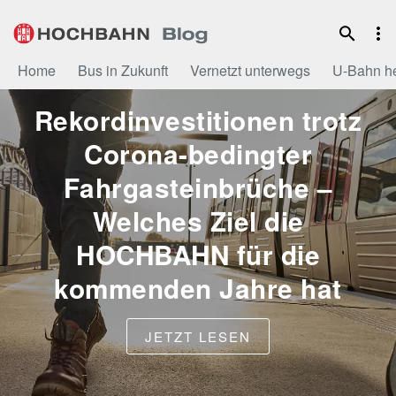
Zum
Inhalt
Home
Bus in Zukunft
Vernetzt unterwegs
U-Bahn h
Rekordinvestitionen trotz
Corona-bedingter
Fahrgasteinbrüche –
Welches Ziel die
HOCHBAHN für die
kommenden Jahre hat
JETZT LESEN