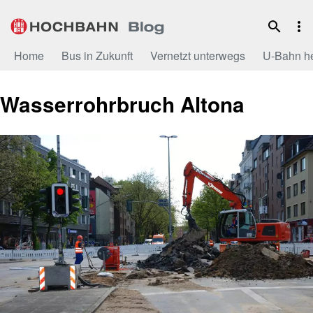
Zum
Inhalt
Home
Bus in Zukunft
Vernetzt unterwegs
U-Bahn h
Wasserrohrbruch Altona