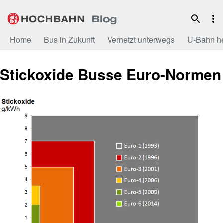
Zum
Inhalt
Home
Bus in Zukunft
Vernetzt unterwegs
U-Bahn h
Stickoxide Busse Euro-Normen