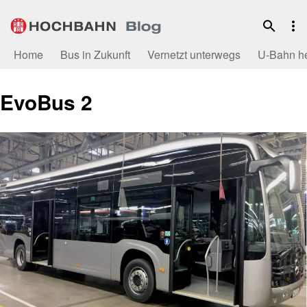
Zum
Inhalt
Home
Bus in Zukunft
Vernetzt unterwegs
U-Bahn h
EvoBus 2