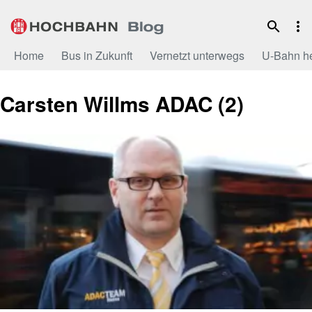
Zum
Inhalt
Home
Bus in Zukunft
Vernetzt unterwegs
U-Bahn h
Carsten Willms ADAC (2)