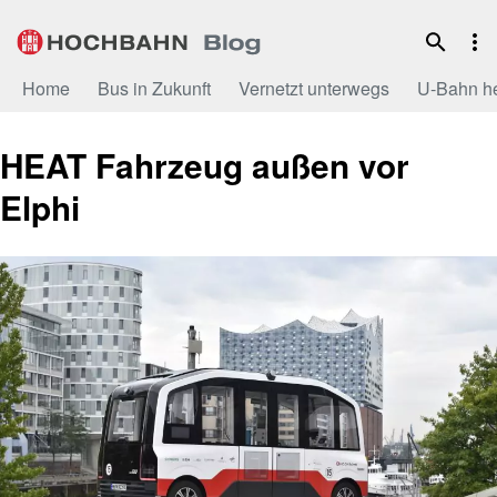
Zum
Inhalt
Home
Bus in Zukunft
Vernetzt unterwegs
U-Bahn h
HEAT Fahrzeug außen vor
Elphi