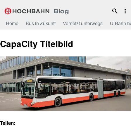
Zum
Inhalt
Home
Bus in Zukunft
Vernetzt unterwegs
U-Bahn h
CapaCity Titelbild
Teilen: