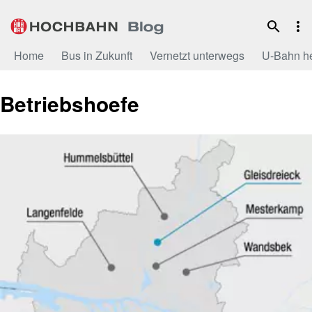
Zum
Inhalt
Home
Bus in Zukunft
Vernetzt unterwegs
U-Bahn h
Betriebshoefe