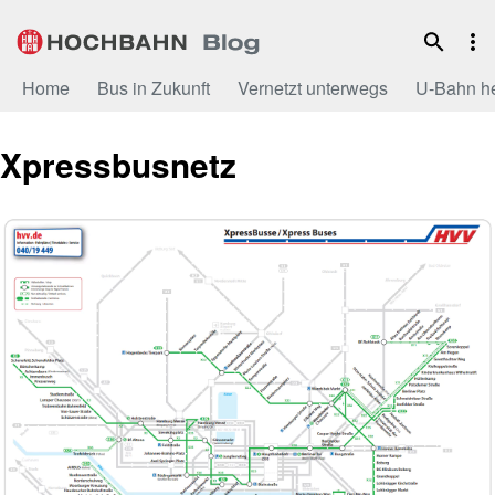
Zum
Inhalt
Home
Bus in Zukunft
Vernetzt unterwegs
U-Bahn h
Xpressbusnetz