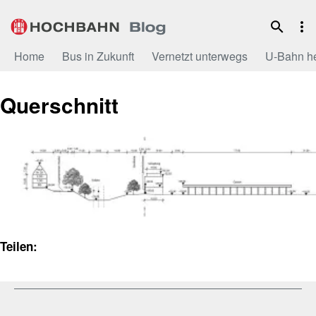
Zum
Inhalt
Home
Bus in Zukunft
Vernetzt unterwegs
U-Bahn h
Querschnitt
Teilen: