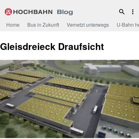
Zum
Inhalt
Home
Bus in Zukunft
Vernetzt unterwegs
U-Bahn h
Gleisdreieck Draufsicht